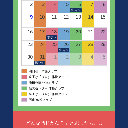
2
3
4
5
6
7
8
変更＞
9
10
11
12
13
14
15
16
17
18
19
20
21
22
変更＞
23
24
25
26
27
28
29
変更＞
30
31
1
2
3
4
5
9月分
明日都 体操クラブ
皇子が丘（火） 体操クラブ
瀬田公園 体操クラブ
勤労センター 体操クラブ
皇子が丘（金） 体操クラブ
石山 体操クラブ
「どんな感じかな？」と思ったら、ま