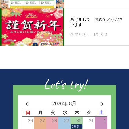
あけまして おめでとうござ
います
2026.01.01
お知らせ
Let's try!
2026年 8月
日
月
火
水
木
金
土
26
27
28
29
30
31
1
8月分