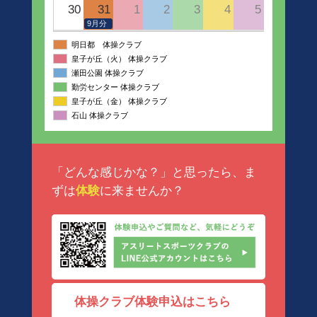
30
31
1
2
3
4
5
9月分
明日都 体操クラブ
皇子が丘（火） 体操クラブ
瀬田公園 体操クラブ
勤労センター 体操クラブ
皇子が丘（金） 体操クラブ
石山 体操クラブ
「どんな感じかな？」と思ったら、ま
ずは
体験
に来ませんか？
体操クラブ体験申込はこちら